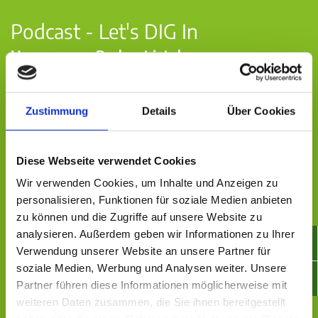
Podcast - Let's DIG In
Unser neuer Podcast ist da.
Wie gelingt Digitalisierung wirklich? Wie
werden Prozesse effizienter, Systeme sinnvoll
Zustimmung
Details
Über Cookies
eingesetzt und Veränderung machbar gemacht?
In unserem Podcast sprechen wir über Sourcing,
Diese Webseite verwendet Cookies
Invoice Processing, Supplier Lifecycle
Wir verwenden Cookies, um Inhalte und Anzeigen zu
Management, Change Management, digitale
personalisieren, Funktionen für soziale Medien anbieten
Plattformen, IT-Implementierungen und mehr.
zu können und die Zugriffe auf unsere Website zu
analysieren. Außerdem geben wir Informationen zu Ihrer
Verwendung unserer Website an unsere Partner für
DIG entwickelt Softwarelösungen, die
soziale Medien, Werbung und Analysen weiter. Unsere
Unternehmen weiterbringen und in diesem
Partner führen diese Informationen möglicherweise mit
Podcast teilen wir unsere Erfahrungen,
weiteren Daten zusammen, die Sie ihnen bereitgestellt