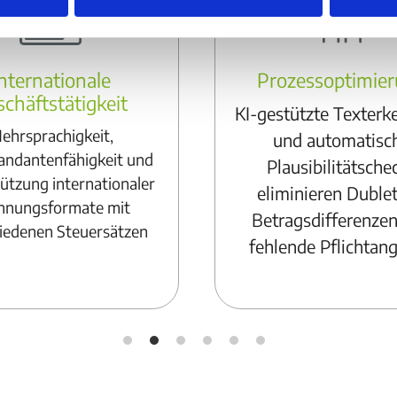
nternationale
Prozessoptimie
chäftstätigkeit
KI-gestützte Texter
ehrsprachigkeit,
und automatisc
andantenfähigkeit und
Plausibilitätsche
ützung internationaler
eliminieren Dublet
hnungsformate mit
Betragsdifferenze
iedenen Steuersätzen
fehlende Pflichtan