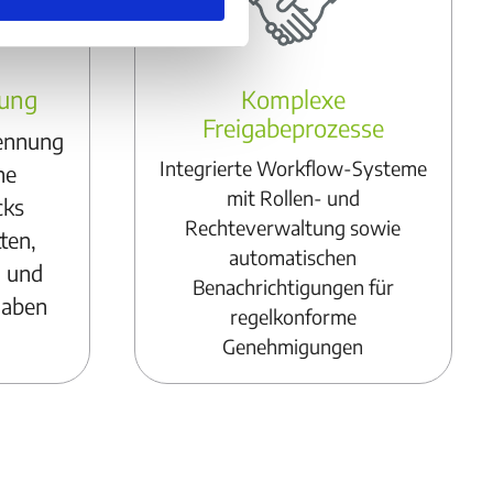
rung
Komplexe
Freigabeprozesse
kennung
Integrierte Workflow-Systeme
he
mit Rollen- und
cks
Rechteverwaltung sowie
ten,
automatischen
n und
Benachrichtigungen für
gaben
regelkonforme
Genehmigungen