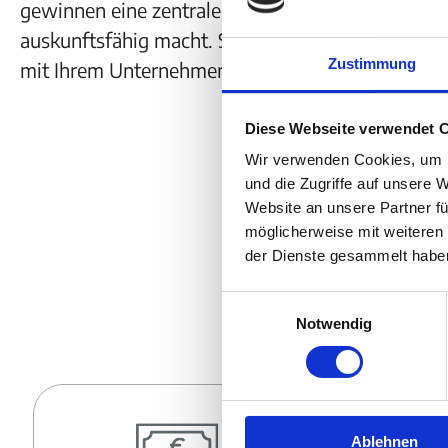
gewinnen eine zentrale Informationsquelle, die all
auskunftsfähig macht. So sieht modernes Finan
Zustimmung
mit Ihrem Unternehmen mitwächst und Standards 
Diese Webseite verwendet 
Wir verwenden Cookies, um I
und die Zugriffe auf unsere 
Website an unsere Partner fü
möglicherweise mit weiteren
der Dienste gesammelt habe
Näheres zu 
Einwilligungsauswahl
Notwendig
Ablehnen