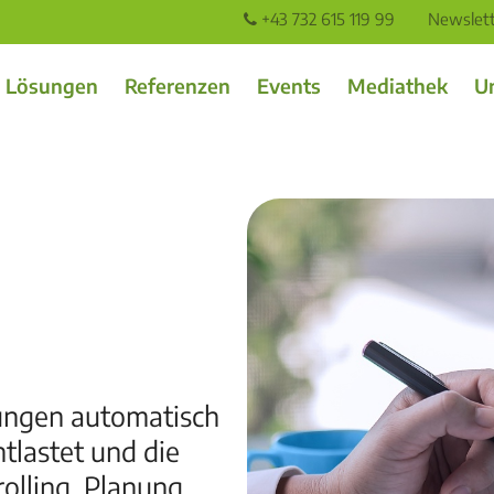
+43 732 615 119 99
Newslet
Lösungen
Referenzen
Events
Mediathek
U
ungen automatisch
ntlastet und die
rolling, Planung