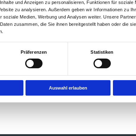
nhalte und Anzeigen zu personalisieren, Funktionen für soziale
Website zu analysieren. Außerdem geben wir Informationen zu I
arbeiter, ehemalige Kollegen, Kunden, Lieferanten o
r soziale Medien, Werbung und Analysen weiter. Unsere Partner
 Daten zusammen, die Sie ihnen bereitgestellt haben oder die s
ltenskodex
aufmerksam zu machen. Es dient aussch
n.
n ein entscheidendes Instrument, um Fehlverhalten
ich behandelt und die Identität des Hinweisgebers i
rantragen – Ihre Stimme zählt.
Präferenzen
Statistiken
tzen Sie uns mit Ihrer Mi
Auswahl erlauben
Zum Hinweisgebersystem