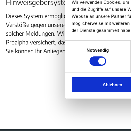
Hinweisgebersystem eingeführt.
Wir verwenden Cookies, um I
und die Zugriffe auf unsere 
Dieses System ermöglicht es allen – seien es Mit
Website an unsere Partner fü
möglicherweise mit weiteren
Verstöße gegen unsere Richtlinien und den
Verha
der Dienste gesammelt habe
solcher Meldungen. Wir sehen in Ihren Meldunge
Proalpha versichert, dass alle Hinweise vertraul
Einwilligungsauswahl
Sie können Ihr Anliegen vertrauensvoll an uns he
Notwendig
Unterstü
Ablehnen