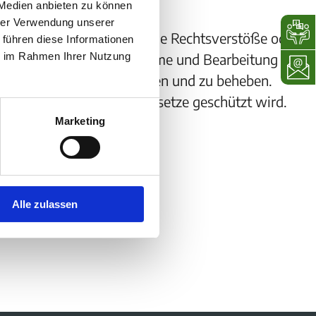
 Medien anbieten zu können
hrer Verwendung unserer
der Dritte – uns auf mögliche Rechtsverstöße oder
 führen diese Informationen
ie im Rahmen Ihrer Nutzung
ließlich der Entgegennahme und Bearbeitung
 und Missstände aufzuklären und zu beheben.
m Rahmen der geltenden Gesetze geschützt wird.
Marketing
tteilung.
Alle zulassen