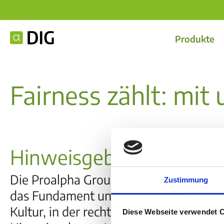
Produkte
Fairness zählt: mi
Hinweisgebersystem
Die Proalpha Group bekennt sich zu 
Zustimmung
das Fundament unserer Zusammenarbeit 
Kultur, in der rechtswidriges Verhalte
Diese Webseite verwendet 