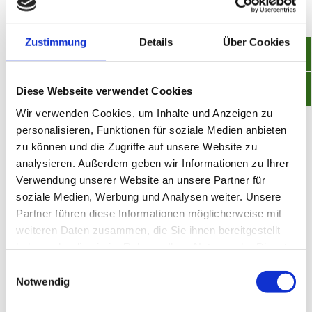
nimmt EDI neben eProcurement-
Software in der Business-
Zustimmung
Details
Über Cookies
Automatisierung eine zentrale
Position ein.
Diese Webseite verwendet Cookies
Wir verwenden Cookies, um Inhalte und Anzeigen zu
personalisieren, Funktionen für soziale Medien anbieten
zu können und die Zugriffe auf unsere Website zu
analysieren. Außerdem geben wir Informationen zu Ihrer
Verwendung unserer Website an unsere Partner für
soziale Medien, Werbung und Analysen weiter. Unsere
Partner führen diese Informationen möglicherweise mit
weiteren Daten zusammen, die Sie ihnen bereitgestellt
haben oder die sie im Rahmen Ihrer Nutzung der Dienste
gesammelt haben.
Einwilligungsauswahl
Notwendig